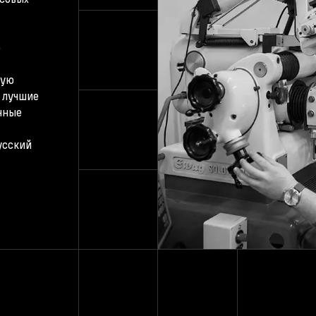
ю
дую
 лучшие
нные
усский