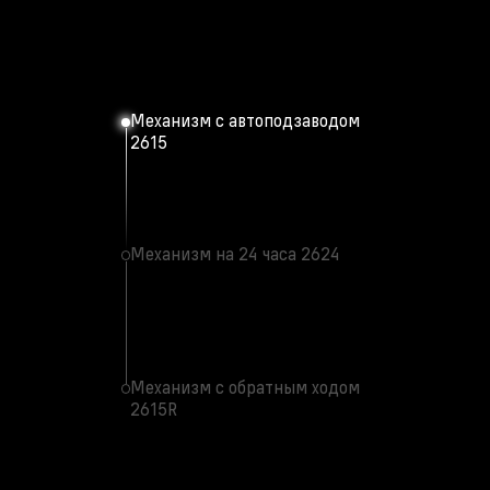
Механизм с автоподзаводом
2615
Механизм на 24 часа 2624
Механизм с обратным ходом
2615R