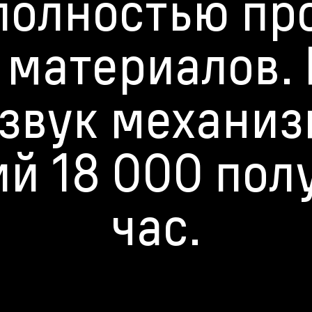
олностью пр
 материалов.
звук механиз
 18 000 пол
час.