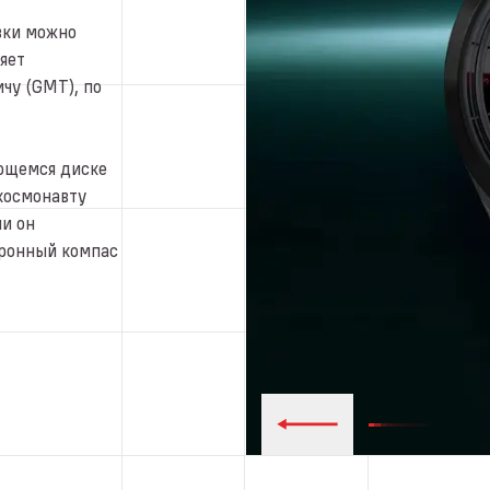
вки можно
яет
чу (GMT), по
ющемся диске
космонавту
ли он
тронный компас