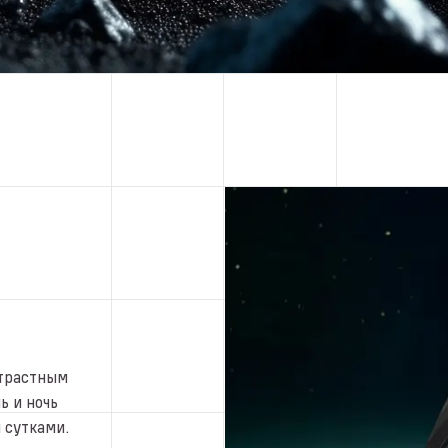
нтрастным
ь и ночь
 сутками.