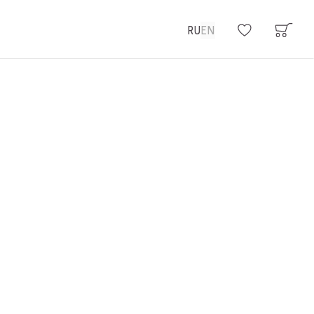
RU
EN