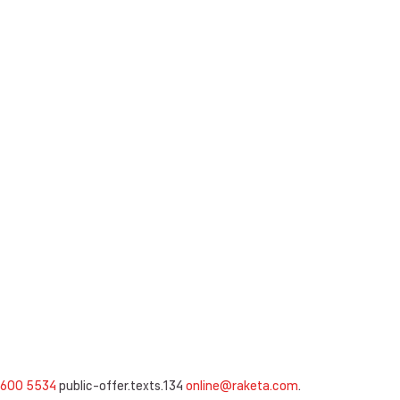
 600 5534
public-offer.texts.134
online@raketa.com
.