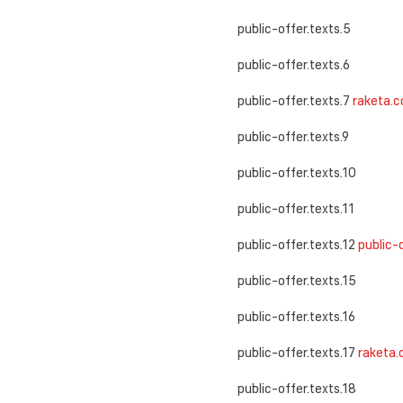
public-offer.texts.5
public-offer.texts.6
public-offer.texts.7
raketa.
public-offer.texts.9
public-offer.texts.10
public-offer.texts.11
public-offer.texts.12
public-
public-offer.texts.15
public-offer.texts.16
public-offer.texts.17
raketa
public-offer.texts.18