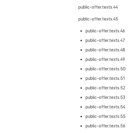
public-offer.texts.44
public-offer.texts.45
public-offer.texts.46
public-offer.texts.47
public-offer.texts.48
public-offer.texts.49
public-offer.texts.50
public-offer.texts.51
public-offer.texts.52
public-offer.texts.53
public-offer.texts.54
public-offer.texts.55
public-offer.texts.56