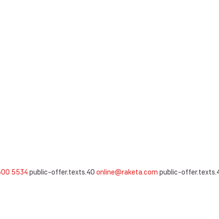
600 5534
public-offer.texts.40
online@raketa.com
public-offer.texts.