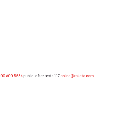
800 600 5534
public-offer.texts.117
online@raketa.com
.